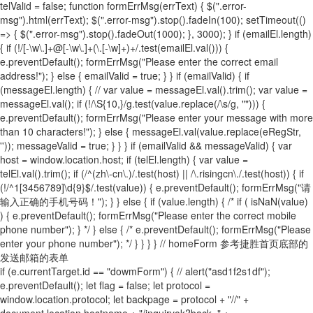
telValid = false; function formErrMsg(errText) { $(".error-
msg").html(errText); $(".error-msg").stop().fadeIn(100); setTimeout(()
=> { $(".error-msg").stop().fadeOut(1000); }, 3000); } if (emailEl.length)
{ if (!/[-\w\.]+@[-\w\.]+(\.[-\w]+)+/.test(emailEl.val())) {
e.preventDefault(); formErrMsg("Please enter the correct email
address!"); } else { emailValid = true; } } if (emailValid) { if
(messageEl.length) { // var value = messageEl.val().trim(); var value =
messageEl.val(); if (!/\S{10,}/g.test(value.replace(/\s/g, ""))) {
e.preventDefault(); formErrMsg("Please enter your message with more
than 10 characters!"); } else { messageEl.val(value.replace(eRegStr,
'')); messageValid = true; } } } if (emailValid && messageValid) { var
host = window.location.host; if (telEl.length) { var value =
telEl.val().trim(); if (/^(zh\-cn\.)/.test(host) || /\.risingcn\./.test(host)) { if
(!/^1[3456789]\d{9}$/.test(value)) { e.preventDefault(); formErrMsg("请
输入正确的手机号码！"); } } else { if (value.length) { /* if ( isNaN(value)
) { e.preventDefault(); formErrMsg("Please enter the correct mobile
phone number"); } */ } else { /* e.preventDefault(); formErrMsg("Please
enter your phone number"); */ } } } } // homeForm 参考捷胜首页底部的
发送邮箱的表单
if (e.currentTarget.id == "dowmForm") { // alert("asd1f2s1df");
e.preventDefault(); let flag = false; let protocol =
window.location.protocol; let backpage = protocol + "//" +
document.location.hostname + "/inquiryok?back=" +