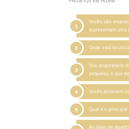
PROJETOS EM PEDRA
Vocês são empresa
1
representam uma f
2
Onde está localiz
Sou proprietário 
3
pequena, o que de
4
Vocês possuem cer
5
Qual é o principal
As lajes de quartzo