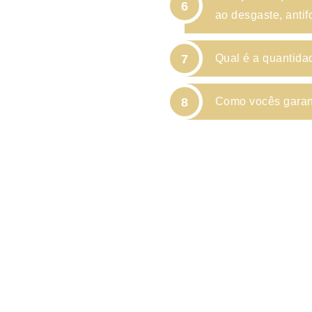
6
ao desgaste, antif
7
Qual é a quantid
8
Como vocês garan
410, ATLANTA, GA 30309
sales@goldtopstone.c
inwan Road,Jimei
+86-150-8034-1449
+1(470)231-6626
/
+1(6