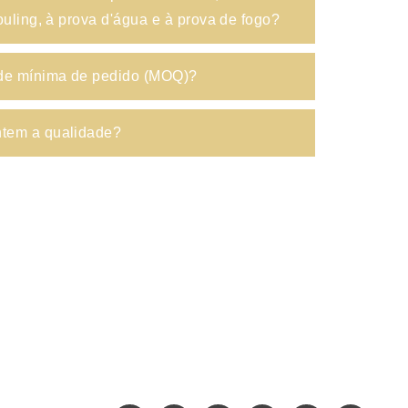
ouling, à prova d'água e à prova de fogo?
ade mínima de pedido (MOQ)?
tem a qualidade?
Início
Design
BANCADAS
om
Por que Goldtop
Suporte
Projeto
Fale Conosco
Exposição
17)206-