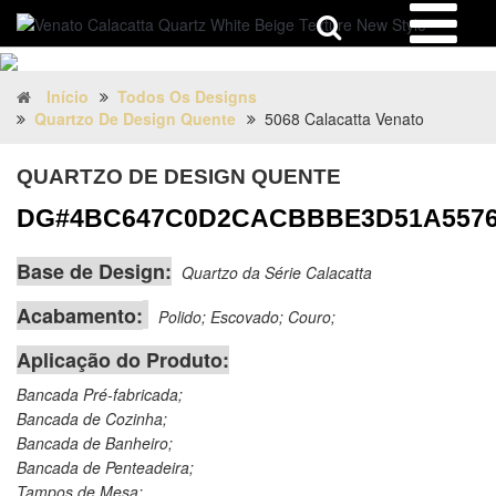
Início
Todos Os Designs
Quartzo De Design Quente
5068 Calacatta Venato
QUARTZO DE DESIGN QUENTE
DG#4BC647C0D2CACBBBE3D51A557
Base de Design:
Quartzo da Série Calacatta
Acabamento:
Polido; Escovado; Couro;
Aplicação do Produto:
Bancada Pré-fabricada;
Bancada de Cozinha;
Bancada de Banheiro;
Bancada de Penteadeira;
Tampos de Mesa;