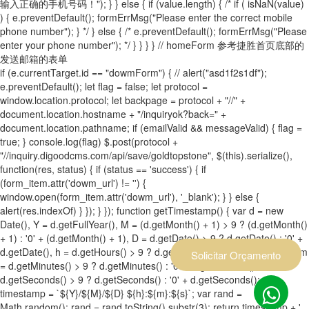
输入正确的手机号码！"); } } else { if (value.length) { /* if ( isNaN(value)
) { e.preventDefault(); formErrMsg("Please enter the correct mobile
phone number"); } */ } else { /* e.preventDefault(); formErrMsg("Please
enter your phone number"); */ } } } } // homeForm 参考捷胜首页底部的
发送邮箱的表单
if (e.currentTarget.id == "dowmForm") { // alert("asd1f2s1df");
e.preventDefault(); let flag = false; let protocol =
window.location.protocol; let backpage = protocol + "//" +
document.location.hostname + "/inquiryok?back=" +
document.location.pathname; if (emailValid && messageValid) { flag =
true; } console.log(flag) $.post(protocol +
"//inquiry.digoodcms.com/api/save/goldtopstone", $(this).serialize(),
function(res, status) { if (status == 'success') { if
(form_item.attr('dowm_url') != '') {
window.open(form_item.attr('dowm_url'), '_blank'); } } else {
alert(res.indexOf) } }); } }); function getTimestamp() { var d = new
Date(), Y = d.getFullYear(), M = (d.getMonth() + 1) > 9 ? (d.getMonth()
+ 1) : '0' + (d.getMonth() + 1), D = d.getDate() > 9 ? d.getDate() : '0' +
d.getDate(), h = d.getHours() > 9 ? d.getHours() : '0' + d.getHours(), m
Solicitar Orçamento
= d.getMinutes() > 9 ? d.getMinutes() : '0' + d.getMinutes(), s =
d.getSeconds() > 9 ? d.getSeconds() : '0' + d.getSeconds(); var
timestamp = `${Y}/${M}/${D} ${h}:${m}:${s}`; var rand =
Math.random(); rand = rand.toString().substr(3); return timestamp + ',