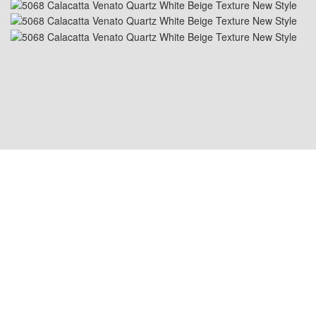
LOCALIZAÇÃO EUA: 1800 PEACHTREE ST
NW STE 410, ATLANTA, GA 30309
LOCALIZAÇÃO CHINA: Room
2505/2512,No.464 Xinlinwan Road,Jimei
District,Xiamen,361022
LOCALIZAÇÃO TAILÂNDIA: Moo.2, Kalong,