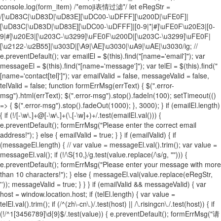
console.log(form_item) /*emoji表情过滤*/ let eRegStr =
/[\uD83C|\uD83D|\uD83E][\uDC00-\uDFFF][\u200D|\uFE0F]|
[\uD83C|\uD83D|\uD83E][\uDC00-\uDFFF]|[0-9|*|#]\uFE0F\u20E3|[0-
9|#]\u20E3|[\u203C-\u3299]\uFE0F\u200D|[\u203C-\u3299]\uFE0F|
[\u2122-\u2B55]|\u303D|[\A9|\AE]\u3030|\uA9|\uAE|\u3030/ig; //
e.preventDefault(); var emailEl = $(this).find("[name='email']"); var
messageEl = $(this).find("[name='message']"); var telEl = $(this).find("
[name='contact[tel]']"); var emailValid = false, messageValid = false,
telValid = false; function formErrMsg(errText) { $(".error-
msg").html(errText); $(".error-msg").stop().fadeIn(100); setTimeout(()
=> { $(".error-msg").stop().fadeOut(1000); }, 3000); } if (emailEl.length)
{ if (!/[-\w\.]+@[-\w\.]+(\.[-\w]+)+/.test(emailEl.val())) {
e.preventDefault(); formErrMsg("Please enter the correct email
address!"); } else { emailValid = true; } } if (emailValid) { if
(messageEl.length) { // var value = messageEl.val().trim(); var value =
messageEl.val(); if (!/\S{10,}/g.test(value.replace(/\s/g, ""))) {
e.preventDefault(); formErrMsg("Please enter your message with more
than 10 characters!"); } else { messageEl.val(value.replace(eRegStr,
'')); messageValid = true; } } } if (emailValid && messageValid) { var
host = window.location.host; if (telEl.length) { var value =
telEl.val().trim(); if (/^(zh\-cn\.)/.test(host) || /\.risingcn\./.test(host)) { if
(!/^1[3456789]\d{9}$/.test(value)) { e.preventDefault(); formErrMsg("请