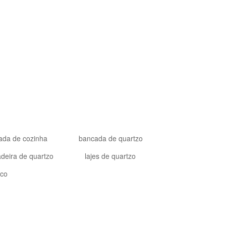
024 Goldtop Stone 2024 Todos os Direitos Reservados
ada de cozinha
bancada de quartzo
deira de quartzo
lajes de quartzo
nco