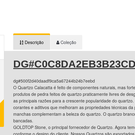
Descrição
Coleção
DG#C0C8DA2EB3B23CD
dg#500f2d40daadf9ca5a67244b24b7eebd
O Quartzo Calacatta é feito de componentes naturais, mas forte
produtos de pedra feitos de quartzo praticamente livres de des
as principais razões para a crescente popularidade do quartzo. 
corantes e aditivos que melhoram as propriedades técnicas da 
manchas complementam a beleza do quartzo. O quartzo branco C
bancadas.
GOLDTOP Stone, o principal fornecedor de Quartzo. Agora tem
conforme o design do cliente. Nossos Quartzos são exportados