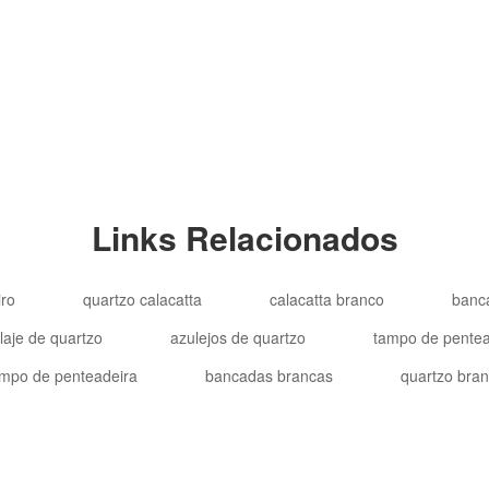
Copyright © 2012-2
Links Relacionados
ro
quartzo calacatta
calacatta branco
banc
laje de quartzo
azulejos de quartzo
tampo de pentea
mpo de penteadeira
bancadas brancas
quartzo bra