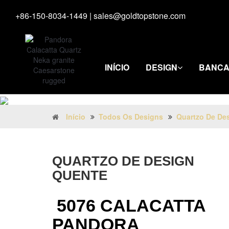
+86-150-8034-1449
|
sales@goldtopstone.com
INÍCIO
DESIGN
BANCA
Início
Todos Os Designs
Quartzo De De
QUARTZO DE DESIGN
QUENTE
5076 CALACATTA
PANDORA