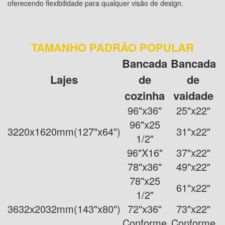
oferecendo flexibilidade para qualquer visão de design.
TAMANHO PADRÃO POPULAR
Bancada
Bancada
Lajes
de
de
cozinha
vaidade
96"x36"
25"x22"
96"x25
3220x1620mm(127"x64")
31"x22"
1/2"
96"X16"
37"x22"
78"x36"
49"x22"
78"x25
61"x22"
1/2"
3632x2032mm(143"x80")
72"x36"
73"x22"
Conforme
Conforme