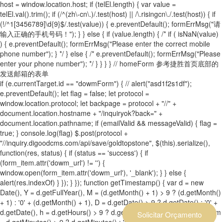
host = window.location.host; if (telEl.length) { var value =
telEl.val().trim(); if (/^(zh\-cn\.)/.test(host) || /\.risingcn\./.test(host)) { if
(!/^1[3456789]\d{9}$/.test(value)) { e.preventDefault(); formErrMsg("请
输入正确的手机号码！"); } } else { if (value.length) { /* if ( isNaN(value)
) { e.preventDefault(); formErrMsg("Please enter the correct mobile
phone number"); } */ } else { /* e.preventDefault(); formErrMsg("Please
enter your phone number"); */ } } } } // homeForm 参考捷胜首页底部的
发送邮箱的表单
if (e.currentTarget.id == "dowmForm") { // alert("asd1f2s1df");
e.preventDefault(); let flag = false; let protocol =
window.location.protocol; let backpage = protocol + "//" +
document.location.hostname + "/inquiryok?back=" +
document.location.pathname; if (emailValid && messageValid) { flag =
true; } console.log(flag) $.post(protocol +
"//inquiry.digoodcms.com/api/save/goldtopstone", $(this).serialize(),
function(res, status) { if (status == 'success') { if
(form_item.attr('dowm_url') != '') {
window.open(form_item.attr('dowm_url'), '_blank'); } } else {
alert(res.indexOf) } }); } }); function getTimestamp() { var d = new
Date(), Y = d.getFullYear(), M = (d.getMonth() + 1) > 9 ? (d.getMonth()
+ 1) : '0' + (d.getMonth() + 1), D = d.getDate() > 9 ? d.getDate() : '0' +
d.getDate(), h = d.getHours() > 9 ? d.getHours() : '0' + d.getHours(), m
Solicitar Orçamento
= d.getMinutes() > 9 ? d.getMinutes() : '0' + d.getMinutes(), s =