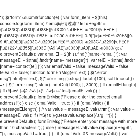
"); $("form").submit(function(e) { var form_item = $(this);
console.log(form_item) /*emoji表情过滤*/ let eRegStr =
/[\uD83C|\uD83D|\uD83E][\uDC00-\uDFFF][\u200D|\uFE0F]|
[\uD83C|\uD83D|\uD83E][\uDC00-\uDFFF]|[0-9|*|#]\uFE0F\u20E3|[0-
9|#]\u20E3|[\u203C-\u3299]\uFE0F\u200D|[\u203C-\u3299]\uFE0F|
[\u2122-\u2B55]|\u303D|[\A9|\AE]\u3030|\uA9|\uAE|\u3030/ig; //
e.preventDefault(); var emailEl = $(this).find("[name='email']"); var
messageEl = $(this).find("[name='message']"); var telEl = $(this).find("
[name='contact[tel]']"); var emailValid = false, messageValid = false,
telValid = false; function formErrMsg(errText) { $(".error-
msg").html(errText); $(".error-msg").stop().fadeIn(100); setTimeout(()
=> { $(".error-msg").stop().fadeOut(1000); }, 3000); } if (emailEl.length)
{ if (!/[-\w\.]+@[-\w\.]+(\.[-\w]+)+/.test(emailEl.val())) {
e.preventDefault(); formErrMsg("Please enter the correct email
address!"); } else { emailValid = true; } } if (emailValid) { if
(messageEl.length) { // var value = messageEl.val().trim(); var value =
messageEl.val(); if (!/\S{10,}/g.test(value.replace(/\s/g, ""))) {
e.preventDefault(); formErrMsg("Please enter your message with more
than 10 characters!"); } else { messageEl.val(value.replace(eRegStr,
'')); messageValid = true; } } } if (emailValid && messageValid) { var