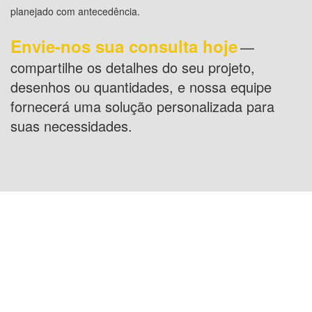
planejado com antecedência.
Envie-nos sua consulta hoje
—
compartilhe os detalhes do seu projeto,
desenhos ou quantidades, e nossa equipe
fornecerá uma solução personalizada para
suas necessidades.
LOCALIZAÇÃO EUA: 1800 PEACHTREE ST
NW STE 410, ATLANTA, GA 30309
LOCALIZAÇÃO CHINA: Room
2505/2512,No.464 Xinlinwan Road,Jimei