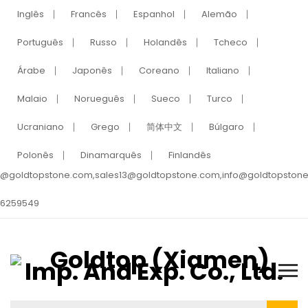
Inglês
Francês
Espanhol
Alemão
Português
Russo
Holandês
Tcheco
Árabe
Japonês
Coreano
Italiano
Malaio
Norueguês
Sueco
Turco
Ucraniano
Grego
简体中文
Búlgaro
Polonês
Dinamarquês
Finlandês
s@goldtopstone.com,sales13@goldtopstone.com,info@goldtopston
 6259549